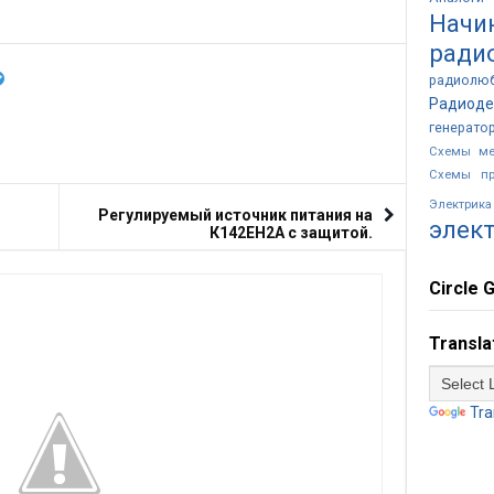
Начи
ради
радиолю
Радиоде
генерато
Схемы ме
Схемы пр
Электр
Регулируемый источник питания на
элек
К142ЕН2А с защитой.
Circle G
Transla
Tra