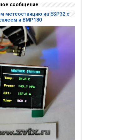
ное сообщение
м метеостанцию на ESP32 с
сплеем и BMP180