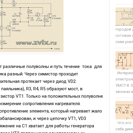
городов 
сотовая 
схем усил
т различные полуволны и путь течение тока для
Интересн
ика разный. Через симистор проходит
электрон
жительная протекает через диод VD2.
УМС7-8. 
паяльника), R3, R4, R5 образуют мост, в
звонках и 
зистор VT1. Только на положительных полуволне
измерение сопротивления нагревателя.
опротивление элемента, который нагревает жало
азбалансирован, и через цепочку VT1, VD3
Что это 
яжение на C1 хватает для работы генератора
себе дим