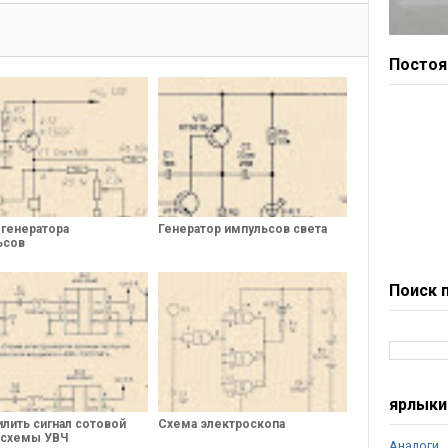
Постоя
 генератора
Генератор импульсов света
ьсов
Поиск 
ярлыки
илить сигнал сотовой
Схема электроскопа
 схемы УВЧ
Аналоги