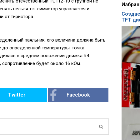
менить отечественный ТС112-10 с группой не
Избран
нять нельзя т.к. симистор управляется и
Создае
и от тиристора.
TFT-ди
еделенный паяльник, его величина должна быть
е до определенной температуры, точка
одилась в среднем положении движка R4.
, сопротивление будет около 16 кОм.
Twitter
Facebook