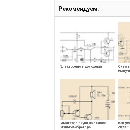
Рекомендуем:
Электронное ухо схема
Схема
импул
Имитатор звука на основе
Как ус
мультивибратора
связи: