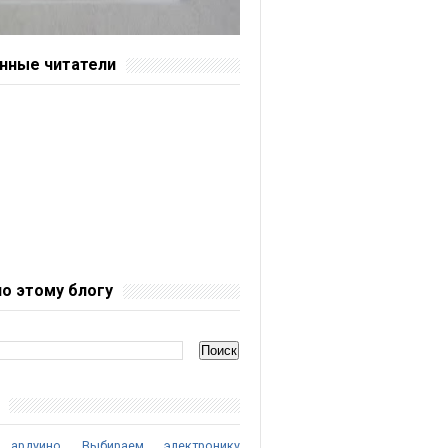
нные читатели
по этому блогу
 ардуино
Выбираем электронику