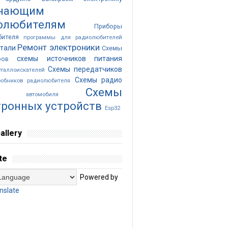
нающим
олюбителям
Приборы
бителя
программы для радиолюбителей
Ремонт электроники
тали
Схемы
схемы источников питания
ров
Схемы передатчиков
таллоискателей
Схемы радио
обников радиолюбителя
Cхемы
ика автомобиля
тронных устройств
Esp32
allery
te
Powered by
nslate