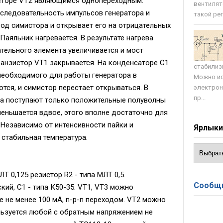
исторе VT2 являющимся однопереходным.
вентилят
следовательность импульсов генератора и
такой регу
од симистора и открывает его на отрицательных
Паяльник нагревается. В результате нагрева
ательного элемента увеличивается и мост
ранзистор VT1 закрывается. На конденсаторе C1
стабилиз
необходимого для работы генератора в
Можно ис
тся, и симистор перестает открываться. В
электрон
пр...
ка поступают только положительные полуволны
еньшается вдвое, этого вполне достаточно для
 Независимо от интенсивности пайки и
Ярлык
стабильная температура.
Т 0,125 резистор R2 - типа МЛТ 0,5.
Сообщи
ий, C1 - типа К50-35. VT1, VT3 можно
не менее 100 мА, n-p-n переходом. VT2 можно
льзуется любой с обратным напряжением не