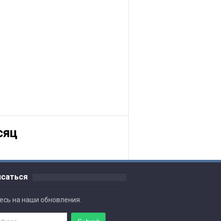
сяц
исаться
есь на наши обновления.