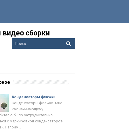
 видео сборки
рное
Конденсаторы флажки
Конденсаторы флажки. Мне
как начинающему
ителю было затруднительно
ься с маркировкой конденсаторов
». Наприм...