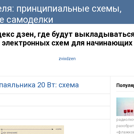
ля: принципиальные схемы,
е самоделки
декс дзен, где будут выкладываться
электронных схем для начинающих
zvixdzen
паяльника 20 Вт: схема
Популя
радиолюб
разобрат
«флажков