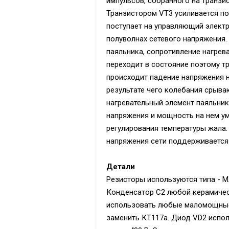
импульсов, собранного на транз
Транзистором VT3 усиливается по
поступает на управляющий электр
полуволнах сетевого напряжения. 
паяльника, сопротивление нагрев
переходит в состояние поэтому т
происходит падение напряжения 
результате чего колебания срываю
нагревательный элемент паяльни
напряжения и мощность на нем ум
регулирования температуры жала.
напряжения сети поддерживается 
Детали
Резисторы используются типа - МЛ
Конденсатор C2 любой керамическ
использовать любые маломощные 
заменить КТ117а. Диод VD2 испо