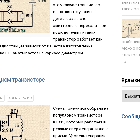
вентилят
этом случае транзистор
такой регу
выполняет функцию
детектора за счет
эмиттерного перехода. При
подключении питания
транзистор работает как
стабилиз
адиостанций зависит от качества изготовления
Можно ис
ка L1 наматывается на каркасе диаметром...
электрон
пр...
дном транзисторе
Ярлык
ЯМ
СХЕМЫ РАДИО
Схема приёмника собрана на
популярном транзисторе
Сообщи
КТ315, который работает в
режиме сверхгенеративного
приема. Уровень генерации