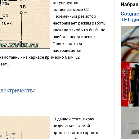
регулируется
Избран
конденсатором C2.
Создае
Переменный резистор
TFT-ди
настраивает режим работы
каскада такой что бы было
наибольшее усиление.
Поиск частоты
настраивается
намотанных на каркасе примерно 6 мм, L2
ет...
лектричества
В данной статье хочу
поделиться схемой
простого детекторного