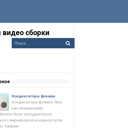
 видео сборки
рное
Конденсаторы флажки
Конденсаторы флажки. Мне
как начинающему
ителю было затруднительно
ься с маркировкой конденсаторов
». Наприм...