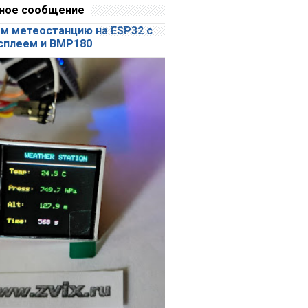
ное сообщение
м метеостанцию на ESP32 с
сплеем и BMP180