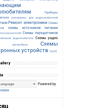
нающим
олюбителям
Приборы
бителя
программы для радиолюбителей
Ремонт электроники
тали
Схемы
схемы источников питания
ров
Схемы передатчиков
таллоискателей
Схемы радио
обников радиолюбителя
Cхемы
ика автомобиля
тронных устройств
Esp32
allery
te
Powered by
nslate
сяц