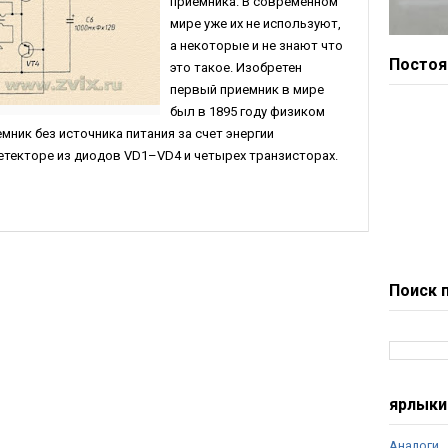
приёмника. В современном
мире уже их не используют,
а некоторые и не знают что
Постоя
это такое. Изобретен
первый приемник в мире
был в 1895 году физиком
ник без источника питания за счет энергии
етекторе из диодов VD1–VD4 и четырех транзисторах.
Поиск 
ярлыки
Аналоги