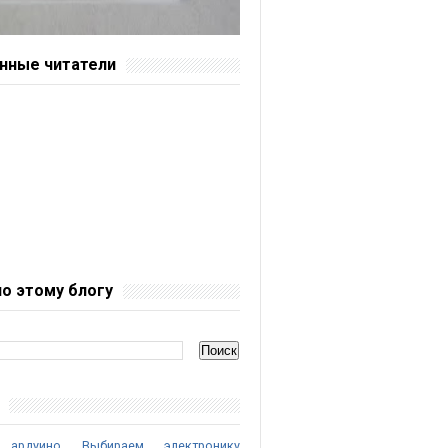
нные читатели
по этому блогу
 ардуино
Выбираем электронику