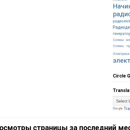
Начи
ради
радиолю
Радиоде
генерато
Схемы ме
Схемы пр
Электр
элек
Circle G
Transla
Tra
осмотры страницы за последний ме