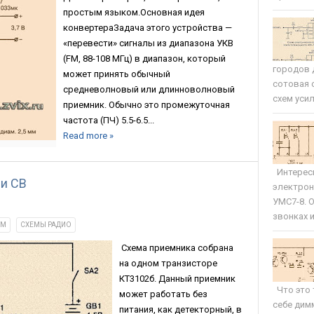
простым языком.Основная идея
конвертераЗадача этого устройства —
«перевести» сигналы из диапазона УКВ
(FM, 88-108 МГц) в диапазон, который
городов 
может принять обычный
сотовая 
средневолновый или длинноволновый
схем усил
приемник. Обычно это промежуточная
частота (ПЧ) 5.5-6.5...
Read more »
Интересн
и СВ
электрон
УМС7-8. 
звонках и 
ЯМ
СХЕМЫ РАДИО
Схема приемника собрана
на одном транзисторе
КТ3102б. Данный приемник
Что это 
может работать без
себе дим
питания, как детекторный, в