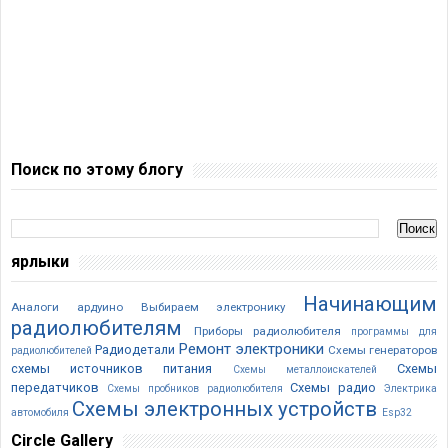
Поиск по этому блогу
ярлыки
Начинающим
Аналоги ардуино
Выбираем электронику
радиолюбителям
Приборы радиолюбителя
программы для
Ремонт электроники
Радиодетали
Схемы генераторов
радиолюбителей
схемы источников питания
Схемы
Схемы металлоискателей
передатчиков
Схемы радио
Схемы пробников радиолюбителя
Электрика
Cхемы электронных устройств
автомобиля
Esp32
Circle Gallery