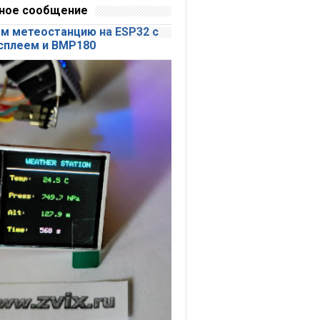
ное сообщение
м метеостанцию на ESP32 с
сплеем и BMP180