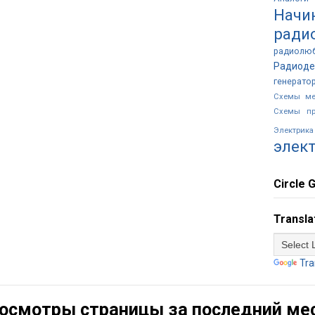
Начи
ради
радиолю
Радиоде
генерато
Схемы ме
Схемы пр
Электр
элек
Circle G
Transla
Tra
осмотры страницы за последний ме