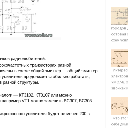
городов 
сотовая 
схем усил
ичков радиолюбителей.
сокочастотных транзисторах разной 
Интересн
ючены в схеме общий эмиттер — общий эмиттер. 
электрон
 усилитель продолжает стабильно работать, 
 разной структуры. 
УМС7-8. 
звонках и 
налоги — КТ3102, КТ3107 или можно 
 например VT1 можно заменить BC307, BC308. 
крофонного усилителя будет не менее 200 в 
Что это 
себе дим