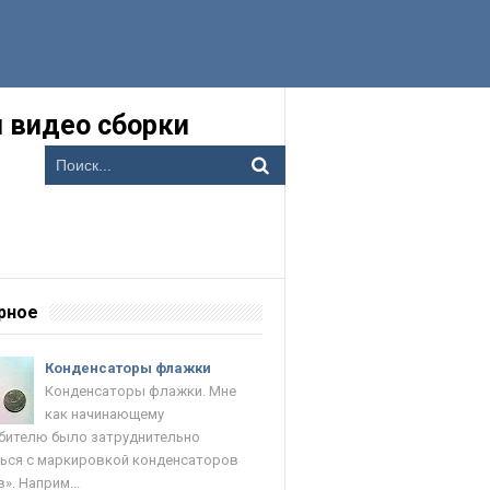
 видео сборки
рное
Конденсаторы флажки
Конденсаторы флажки. Мне
как начинающему
ителю было затруднительно
ься с маркировкой конденсаторов
». Наприм...