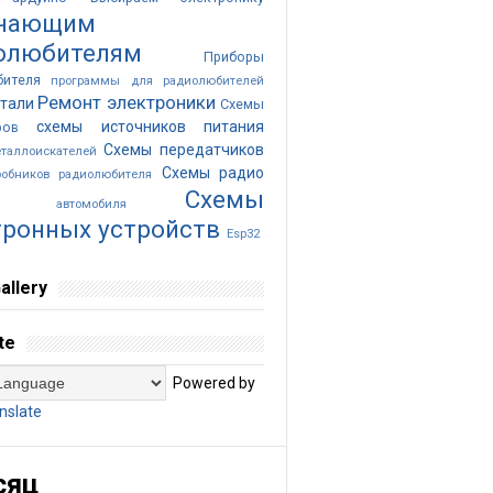
нающим
олюбителям
Приборы
бителя
программы для радиолюбителей
Ремонт электроники
тали
Схемы
схемы источников питания
ров
Схемы передатчиков
таллоискателей
Схемы радио
обников радиолюбителя
Cхемы
ика автомобиля
тронных устройств
Esp32
allery
te
Powered by
nslate
сяц