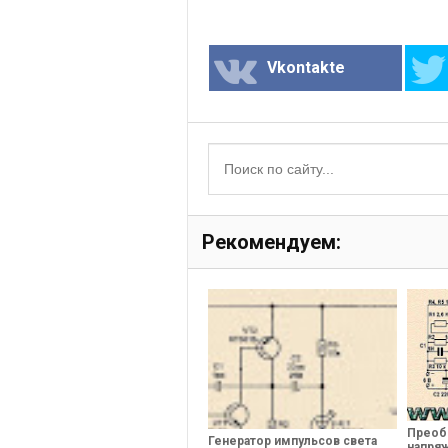
Vkontakte
Рекомендуем:
Преоб
Генератор импульсов света
напряж