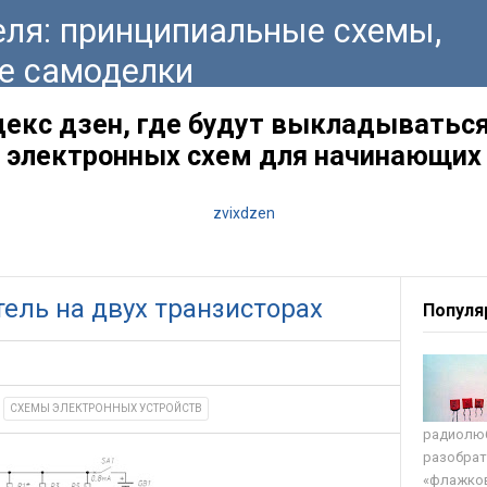
ля: принципиальные схемы,
е самоделки
декс дзен, где будут выкладываться
электронных схем для начинающих
zvixdzen
ель на двух транзисторах
Популя
CХЕМЫ ЭЛЕКТРОННЫХ УСТРОЙСТВ
радиолюб
разобрат
«флажков