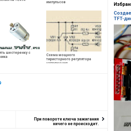
импульсов
Избран
Создае
TFT-ди
ять шестеренку с
Схема мощного
чика
тиристорного регулятора
напряжения
При повороте ключа зажигания
ничего не происходит.