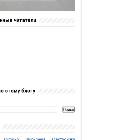
нные читатели
по этому блогу
 ардуино
Выбираем электронику