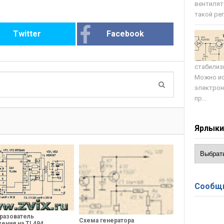
вентилят
такой регу
Twitter
Facebook
стабилиз
Можно ис
электрон
пр...
Ярлык
Сообщи
разователь
Схема генератора
ения на TL494