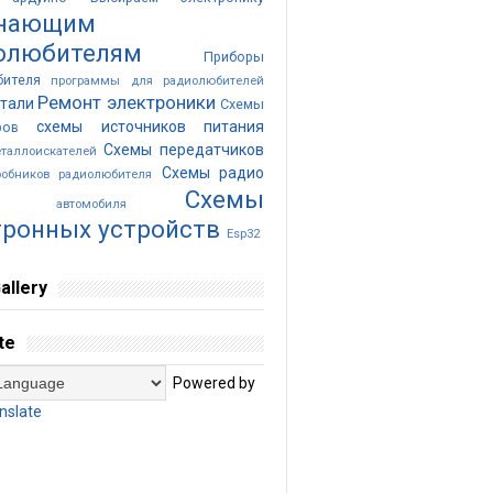
нающим
олюбителям
Приборы
бителя
программы для радиолюбителей
Ремонт электроники
тали
Схемы
схемы источников питания
ров
Схемы передатчиков
таллоискателей
Схемы радио
обников радиолюбителя
Cхемы
ика автомобиля
тронных устройств
Esp32
allery
te
Powered by
nslate