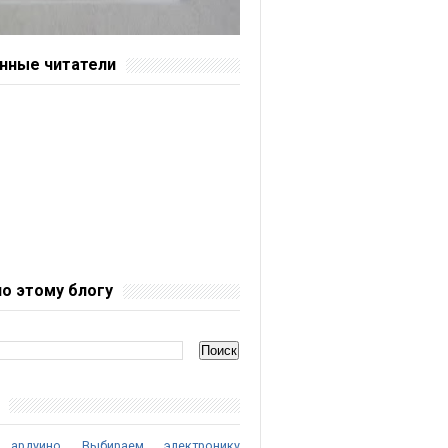
нные читатели
по этому блогу
 ардуино
Выбираем электронику