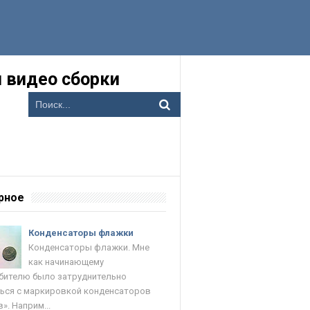
 видео сборки
рное
Конденсаторы флажки
Конденсаторы флажки. Мне
как начинающему
ителю было затруднительно
ься с маркировкой конденсаторов
». Наприм...