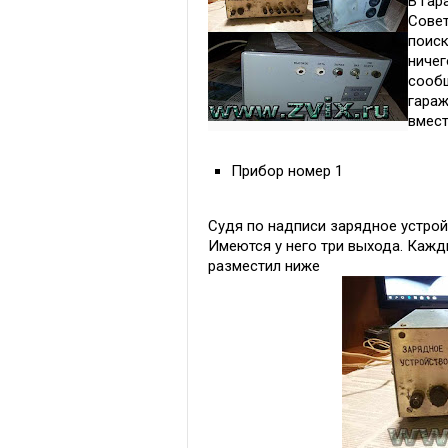
В гар
Совет
поиск
ничег
сообщ
гараж
вмест
Прибор номер 1
Судя по надписи зарядное устрой
Имеются у него три выхода. Кажды
разместил ниже