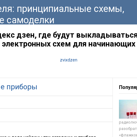
ля: принципиальные схемы,
е самоделки
декс дзен, где будут выкладываться
электронных схем для начинающих
zvixdzen
ые приборы
Популя
радиолюб
разобрат
«флажков