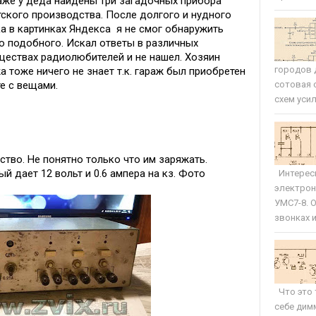
аже у деда найдены три загадочных прибора
ского производства. После долгого и нудного
а в картинках Яндекса я не смог обнаружить
о подобного. Искал ответы в различных
ествах радиолюбителей и не нашел. Хозяин
городов 
а тоже ничего не знает т.к. гараж был приобретен
е с вещами.
сотовая 
схем усил
ство. Не понятно только что им заряжать.
й дает 12 вольт и 0.6 ампера на кз. Фото
Интересн
электрон
УМС7-8. 
звонках и 
Что это 
себе дим