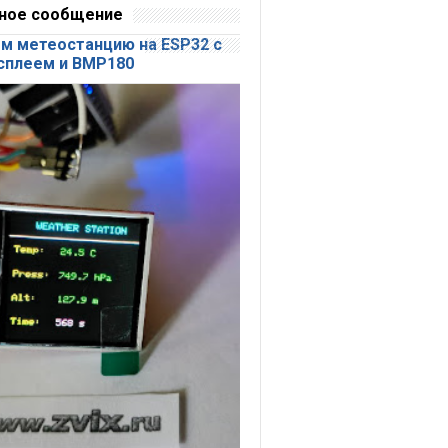
ное сообщение
м метеостанцию на ESP32 с
сплеем и BMP180