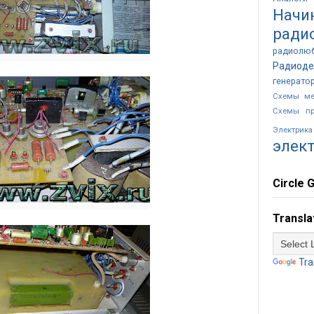
Начи
ради
радиолю
Радиоде
генерато
Схемы ме
Схемы пр
Электр
элек
Circle G
Transla
Tra