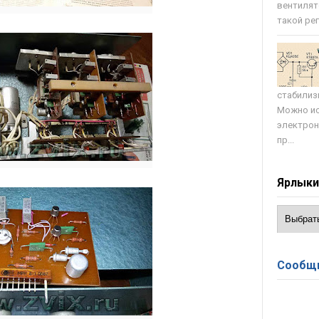
вентилят
такой регу
стабилиз
Можно ис
электрон
пр...
Ярлык
Сообщи