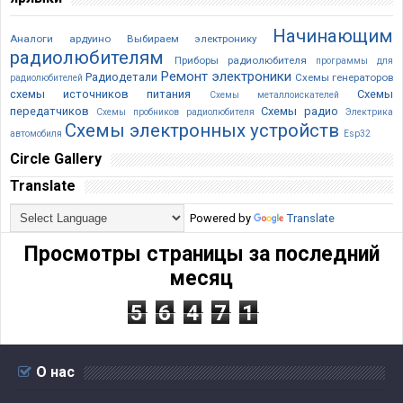
Начинающим
Аналоги ардуино
Выбираем электронику
радиолюбителям
Приборы радиолюбителя
программы для
Ремонт электроники
Радиодетали
Схемы генераторов
радиолюбителей
схемы источников питания
Схемы
Схемы металлоискателей
передатчиков
Схемы радио
Схемы пробников радиолюбителя
Электрика
Cхемы электронных устройств
автомобиля
Esp32
Circle Gallery
Translate
Powered by
Translate
Просмотры страницы за последний
месяц
5
6
4
7
1
О нас