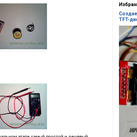
Избран
Создае
TFT-ди
чальном этапе самый простой и дешёвый.