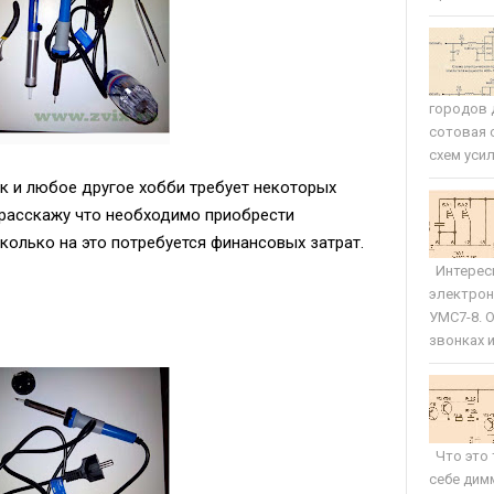
городов 
сотовая 
схем усил
к и любое другое хобби требует некоторых
я расскажу что необходимо приобрести
олько на это потребуется финансовых затрат.
Интересн
электрон
УМС7-8. 
звонках и 
Что это 
себе дим