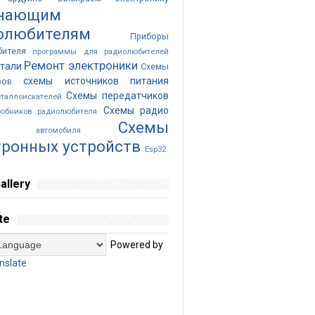
нающим
олюбителям
Приборы
бителя
программы для радиолюбителей
Ремонт электроники
тали
Схемы
схемы источников питания
ров
Схемы передатчиков
таллоискателей
Схемы радио
обников радиолюбителя
Cхемы
ика автомобиля
тронных устройств
Esp32
allery
te
Powered by
nslate