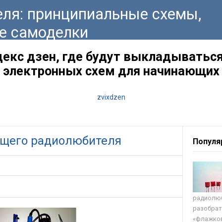
ля: принципиальные схемы,
е самоделки
декс дзен, где будут выкладываться
электронных схем для начинающих
zvixdzen
щего радиолюбителя
Популя
радиолюб
разобрат
«флажков