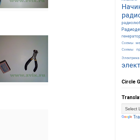
Начи
ради
радиолю
Радиоде
генерато
Схемы ме
Схемы пр
Электр
элек
Circle G
Transla
Tra