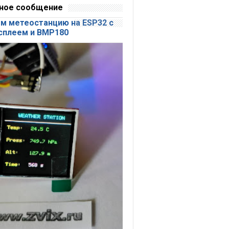
ное сообщение
м метеостанцию на ESP32 с
сплеем и BMP180