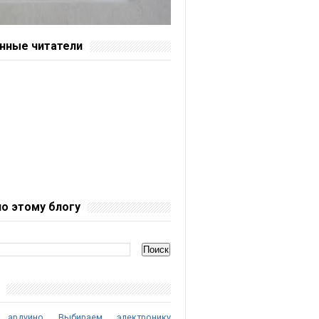
нные читатели
по этому блогу
 ардуино
Выбираем электронику