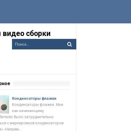
 видео сборки
рное
Конденсаторы флажки
Конденсаторы флажки. Мне
как начинающему
ителю было затруднительно
ься с маркировкой конденсаторов
». Наприм...